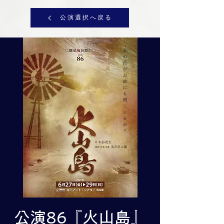
公演選択へ戻る
公演86『火山島』