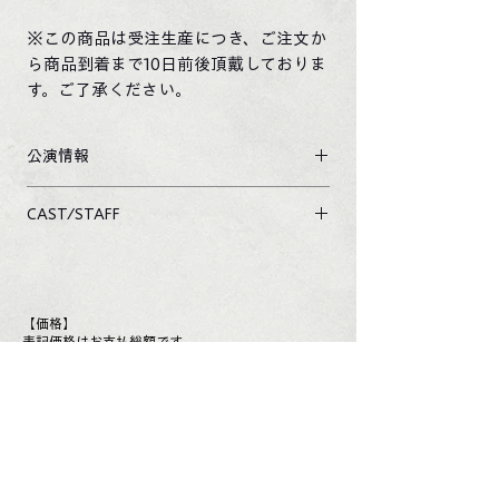
※この商品は受注生産につき、ご注文か
ら商品到着まで10日前後頂戴しておりま
す。ご了承ください。
公演情報
公演80／劇団創立50周年記念公演Ⅱ
CAST/STAFF
寺山修司没後40年記念認定事業
『白 夜』An Intermezzo
＜CAST＞
作／寺山修司
猛夫／森田隆義
演出・音楽・美術／浅井星太郎
老人／鈴木浩二
2023年4月14日～16日
【価格】
女主人／原律多・岸聡子
於／演奏舞台アトリエ・九段下GEKIBA
表記価格はお支払総額です。
女中／池田純美
「あれは海猫の声だ。まだ弓子は見つから
【送料】
ないのに、やっぱりあれは啼いている！」
全国一律430円
演奏／THE★演奏部隊
※総額3,500円以上お買い上げで送料無料
※配送方法の指定はできかねます。
なぜ女は失踪したのだろうか
＜STAFF＞
なぜ男は5年もの間彼女を探し続けている
演出補・衣裳／池田純美
特定商取引法に基づく表記
のだろうか
照明操作／佐々木多幸詩