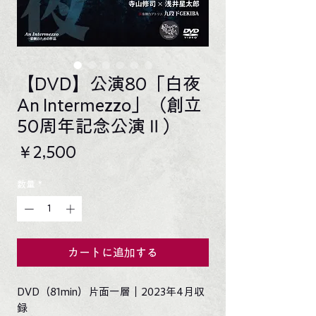
【DVD】公演80「白夜
An Intermezzo」（創立
50周年記念公演Ⅱ）
価
￥2,500
格
数量
*
カートに追加する
DVD（81min）片面一層｜2023年4月収
録