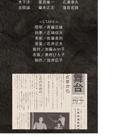
木下洋 栗原修一 石瀬泰久
吉田誠 藤本正志 蒲原彩路
＜STAFF＞
照明／斉藤正雄
効果／志緒信次
美術／佐藤善則
音楽／石井正夫
振付／加藤みや子
衣装／奥村ひろ子
制作／浅井広子