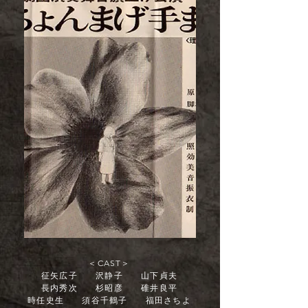
＜CAST＞
征矢広子 沢静子 山下貞夫
長内秀次 杉昭彦 碓井良平
時任史生 須谷千鶴子 福田さちよ