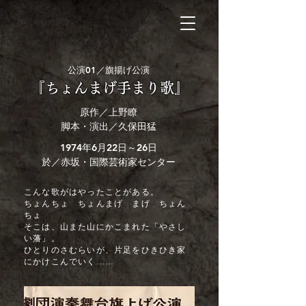
公演01／旗揚げ公演
『ちょんまげ手まり歌』
原作／上野瞭
脚本・演出／久保田猛
1974年6月22日～26日
於／赤坂・国際芸術家センター
こんな歌がはやったことがある。
ちょんちょ ちょんまげ まげ ちょん
ちょ
そこは、山また山にかこまれた「やさし
い藩」。
ひとりのさむらいが、片足をひきひき家
にかけこんでいく……