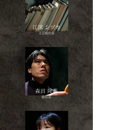
江深 シヅカ
文芸演出部
森田 隆義
​演技部