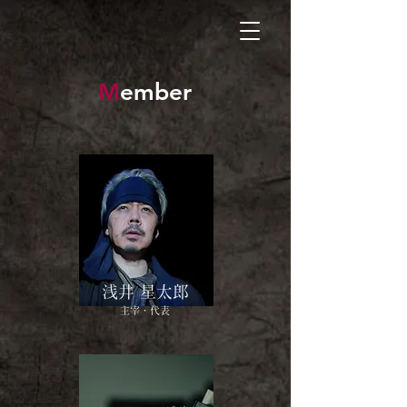
M
ember
​浅井 星太郎
主宰・代表