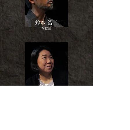
​鈴木 浩二
​演技部
岸 聡子
演技部