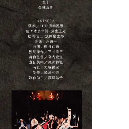
也子
金城政史
＜STAFF＞
演奏／THE 演奏部隊
佐々木多幸詩･蒲生正光
松岡信二･浅井星太郎
美術／萩瞭一
照明／熊谷仁志
照明操作／三谷洋平
舞台監督／宮内宏道
宣伝美術／滝沢和弘
写真／大塚俊宏
制作／峰崎和也
制作助手／渡辺晶子