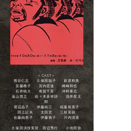
＜CAST＞
熊谷仁志 久保田聡子 萩原和美
安藤稚子 宮内宏道 峰崎和也
石井暁大 有賀千富 沖村泰志
遠山啓之 佐々木多幸詩 浅井星太
郎
渡辺晶子 伊藤純江 稲葉裕美子
田上記央 太田宏 三枝英顕
佐藤由美子 伊藤敦子 川内清道
久保田演技実習…田辺秀行 小池田弥