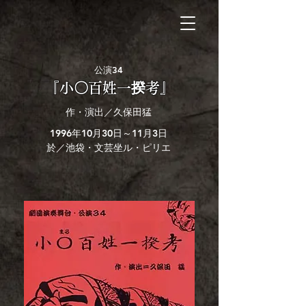
公演34
『小〇百姓一揆考』
作・演出／久保田猛
1996年10月30日～11月3日
於／池袋・文芸坐ル・ピリエ