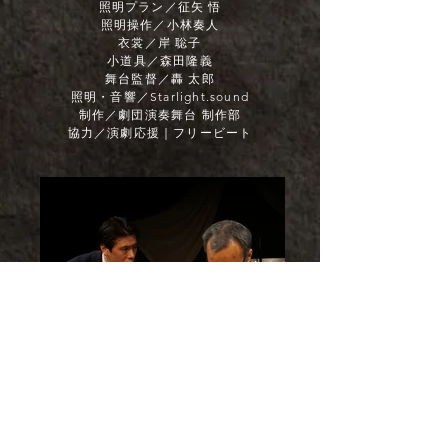
照明プラン／征矢 悟
照明操作／小林奏人
衣裳／岸 聡子
小道具／森田隆義
舞台監督／轟 太郎
照明・音響／Starlight.sound
制作／劇団演奏舞台 制作部
協力／演劇応援｜フリービート
Back
Next