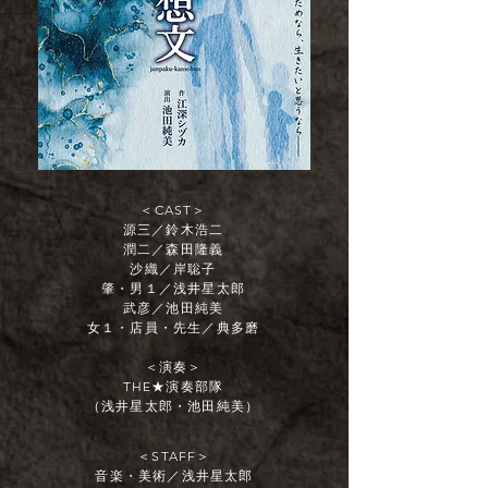
＜CAST＞
源三／鈴木浩二
潤二／森田隆義
沙織／岸聡子
肇・男１／浅井星太郎
武彦／池田純美
女１・店員・先生／典多磨
＜演奏＞
THE★演奏部隊
（浅井星太郎・池田純美）
＜STAFF＞
音楽・美術／浅井星太郎