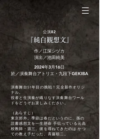
公演82
『純白観想文』
作／江深シヅカ
演出／池田純美
2024年3月16日
於／演奏舞台アトリエ・九段下GEKIBA
演奏舞台51年目の挑戦！完全新作オリジ
ナル。
役者と生演奏が織りなす演奏舞台ワール
ドをどうぞお楽しみください。
（あらすじ）
東京郊外。季節は春だというのに、孫の
読書感想文を一生懸命 手伝っている元高
校教師・源三。彼を尋ねてきたのは かつ
ての教え子だった、斉藤順二。