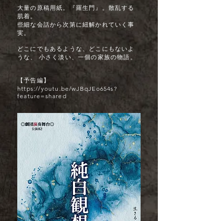
大量の原稿用紙。『羅生門』。散乱する
肌着。
些細な会話から次第に紐解かれていく事
実。
どこにでもあるような、どこにもないよ
うな、 小さく淡い、一個の家族の物語。
【予告編】
https://youtu.be/wJBqJEo654s?
feature=shared