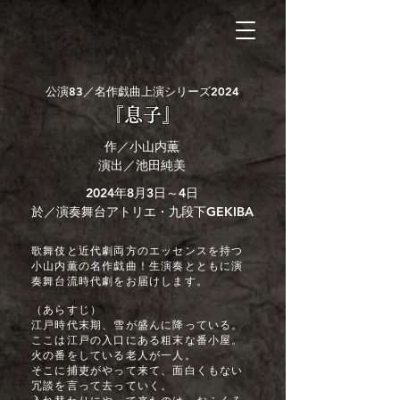
公演83／名作戯曲上演シリーズ2024
『息子』
作／小山内薫
演出／池田純美
2024年8月3日～4日
於／演奏舞台アトリエ・九段下GEKIBA
​歌舞伎と近代劇両方のエッセンスを持つ
小山内薫の名作戯曲！生演奏とともに演
奏舞台流時代劇をお届けします。
（あらすじ）
江戸時代末期、雪が盛んに降っている。
ここは江戸の入口にある粗末な番小屋。
火の番をしている老人が一人。
そこに捕吏がやって来て、面白くもない
冗談を言って去っていく。