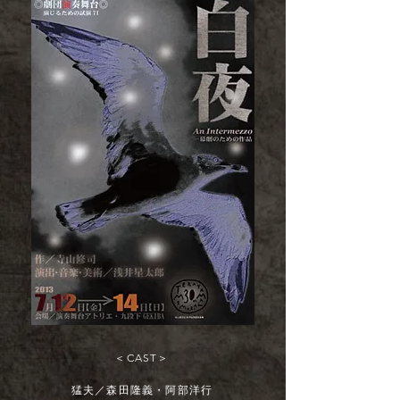
＜CAST＞
猛夫／森田隆義・阿部洋行