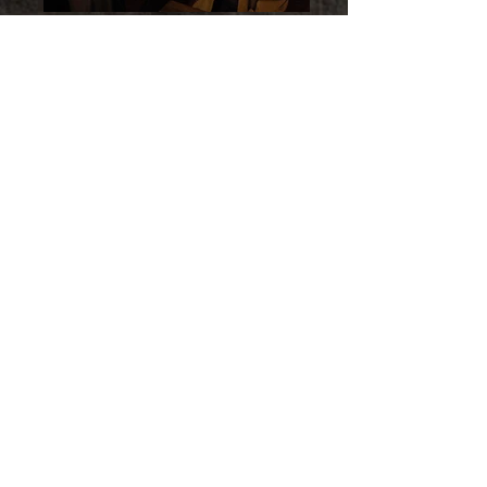
Back
Next
［ 一覧へ戻る ］
CONTACT US
〒102-0073
東京都千代田区九段北1-10-2 タイヤビル5F
TEL&FAX／03-3222-1018
Email／contact@ensoubutai.com
プライバシーポリシー
キャンセルポリシー（公演）