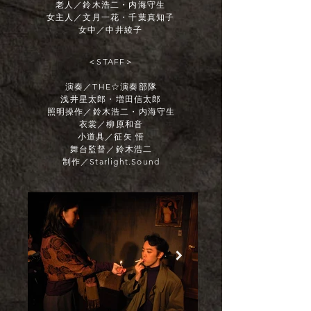
老人／鈴木浩二・内海守生
女主人／文月一花・千葉真知子
女中／中井綾子
＜STAFF＞
演奏／THE☆演奏部隊
浅井星太郎・増田信太郎
照明操作／鈴木浩二・内海守生
衣裳／柳原和音
小道具／征矢 悟
舞台監督／鈴木浩二
制作／Starlight.Sound