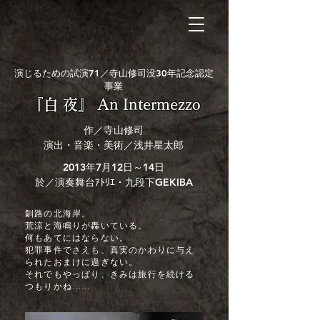
演じるための試演71／寺山修司没30年記念認定
事業
『白 夜』 An Intermezzo
作／寺山修司
演出・音楽・美術／浅井星太郎
2013年7月12日～14日
於／演奏舞台ｱﾄﾘｴ・九段下GEKIBA
釧路の北海岸。
荒涼と海鳴りが轟いている。
何もあてにはならない。
犯罪事件でさえも、真実のかわりに与え
られたおまけに過ぎない。
それでもやっぱり、きみは旅行を続ける
つもりかね……