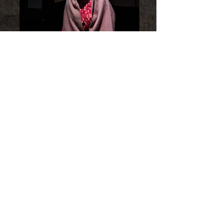
Back
Next
［ 一覧へ戻る ］
CONTACT US
〒102-0073
東京都千代田区九段北1-10-2 タイヤビル5F
TEL&FAX／03-3222-1018
Email／contact@ensoubutai.com
プライバシーポリシー
キャンセルポリシー（公演）