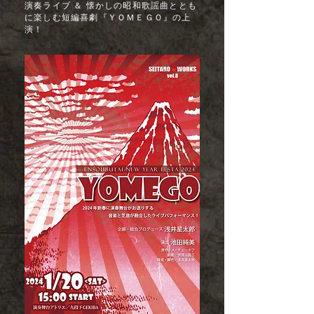
演奏ライブ ＆ 懐かしの昭和歌謡曲ととも
に楽しむ短編喜劇『ＹＯＭＥＧＯ』の上
演！