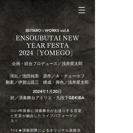
SEITARO☆WORKS vol.8
ENSOUBUTAI NEW
YEAR FESTA
2024「YOMEGO」
企画・総合プロデュース／浅井星太郎
演出／池田純美 原作／Ａ・チェーホフ
翻案／伊賀山昌三 構成・脚色／浅井星太郎
2024年1月20日
於／演奏舞台アトリエ・九段下GEKIBA
2024年新春に演奏舞台がお送りする音楽
と芝居が融合したライブパフォーマン
ス！
THE★演奏部隊によるオリジナル楽曲生