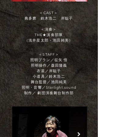
＜CAST＞
典多磨 鈴木浩二 岸聡子
＜演奏＞
THE★演奏部隊
（浅井星太郎・池田純美）
＜STAFF＞
照明プラン／征矢 悟
照明操作／森田隆義
衣裳／岸聡子
小道具／鈴木浩二
舞台監督／池田純美
照明・音響／Starlight.sound
制作／ 劇団演奏舞台制作部