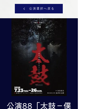
公演選択へ戻る
公演88「太鼓－僕