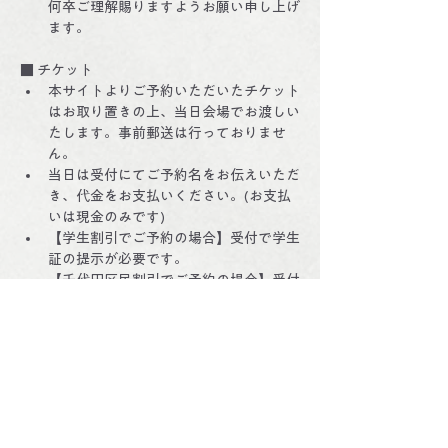
何卒ご理解賜りますようお願い申し上げ
ます。
■ チケット
本サイトよりご予約いただいたチケット
はお取り置きの上、当日会場でお渡しい
たします。事前郵送は行っておりませ
ん。
当日は受付にてご予約名をお伝えいただ
き、代金をお支払いください。(お支払
いは現金のみです)
【学生割引でご予約の場合】受付で学生
証の提示が必要です。
【千代田区民割引でご予約の場合】受付
で住所の分かる身分証（千代田区在住で
あることが証明できるもの）の提示が必
要です。
■ 変更・キャンセル
座席数が限られております。無断キャン
セルはかたくお断り申し上げます。