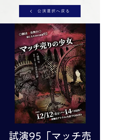
公演選択へ戻る
試演95「マッチ売