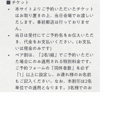
■ チケット
本サイトよりご予約いただいたチケット
はお取り置きの上、当日会場でお渡しい
たします。事前郵送は行っておりませ
ん。
当日は受付にてご予約名をお伝えいただ
き、代金をお支払いください。(お支払
いは現金のみです)
ペア割は、「2名1組」でご予約いただい
た場合にのみ適用される特別料金です。
ご予約フォームの「同伴者数」を必ず
「1」以上に設定し、お連れ様のお名前
もご記入ください。なお、本割引は2名
単位での適用となります。3名様でのお
申し込みには適用されませんので、あら
かじめご了承ください。 （※3名様の場
合は、ペア割1組＋一般1枚での受付とな
ります）
■ 変更・キャンセル
座席数が限られております。無断キャン