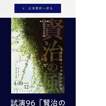
公演選択へ戻る
試演96「賢治の