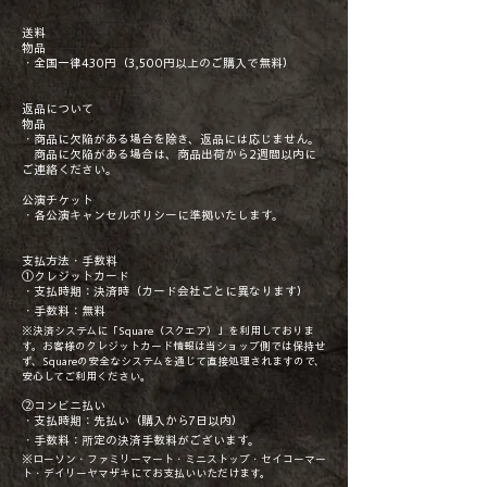
送料
物品
・全国一律430円（3,500円以上のご購入で無料）
返品について
物品
・商品に欠陥がある場合を除き、返品には応じません。
商品に欠陥がある場合は、商品出荷から2週間以内に
ご連絡ください。
公演チケット
・各公演キャンセルポリシーに準拠いたします。
支払方法・手数料
①クレジットカード
・支払時期：決済時（カード会社ごとに異なります）
・手数料：無料
※決済システムに「Square（スクエア）」を利用しておりま
す。お客様のクレジットカード情報は当ショップ側では保持せ
ず、Squareの安全なシステムを通じて直接処理されますので、
安心してご利用ください。
②コンビニ払い
・支払時期：先払い（購入から7日以内）
・手数料：所定の決済手数料がございます。
※ローソン・ファミリーマート・ミニストップ・セイコーマー
ト・デイリーヤマザキにてお支払いいただけます。