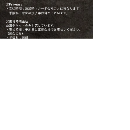
③Pay-easy
・支払時期：決済時（カード会社ごとに異なります）
・手数料：
所定の決済手数料がございます。
④来場時現金払
公演チケットのみ対応しています。
・支払時期：予約日に直接会場でお支払いください。
（現金のみ）
​・手数料：無料
CONTACT US
〒102-0073
東京都千代田区九段北1-10-2 タイヤビル5F
TEL&FAX／03-3222-1018
Email／contact@ensoubutai.com
プライバシーポリシー
キャンセルポリシー（公演）