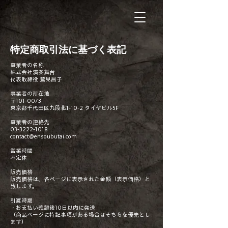
特定商取引法に基づく表記
事業者の名称
株式会社演奏舞台
​代表取締役 鷲見昌子
事業者の所在地
〒101-0073
東京都千代田区九段北1-10-2 タイヤビル5F
事業者の連絡先
​03-3222-1018
contact@ensoubutai.com
営業時間
不定休
販売価格
販売価格は、各ページに表示された金額（表示価格）と
致します。
引渡時期
・お支払い確認後10日以内に発送
（商品ページに特記事項がある場合はそちらを優先とし
ます）