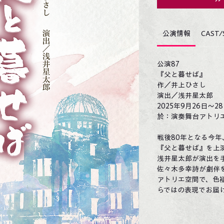
公演情報
CAST/
公演87
『父と暮せば』
作／井上ひさし
演出／浅井星太郎
2025年9月26日～2
於：演奏舞台アトリエ
戦後80年となる今
『父と暮せば』を上
浅井星太郎が演出を
佐々木多幸詩が劇伴
アトリエ空間で、色
らではの表現でお届