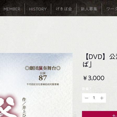
MEMBER
HISTORY
げきば会
新人募集
ワー
【DVD】公
ば」
価
￥3,000
格
数量
*
カ