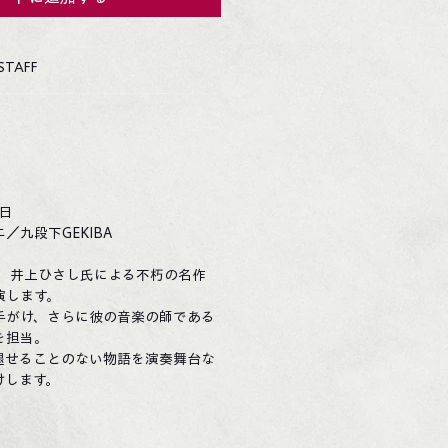
STAFF
8日
／九段下GEKIBA
年、井上ひさし氏による不朽の名作
演します。
手がけ、さらに彼の音楽の師である
を担当。
褪せることのない物語を演奏舞台な
けします。